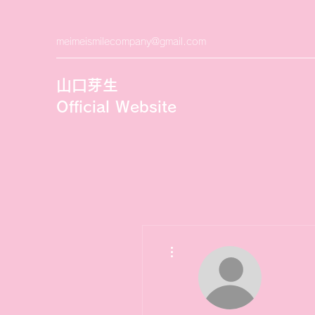
meimeismilecompany@gmail.com
山口芽生
Official Website
その他