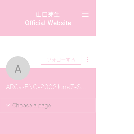
山口芽生
Official Website
その他
フォローする
ARGvsENG-2002June
ARGvsENG-2002June7-SAPPORO